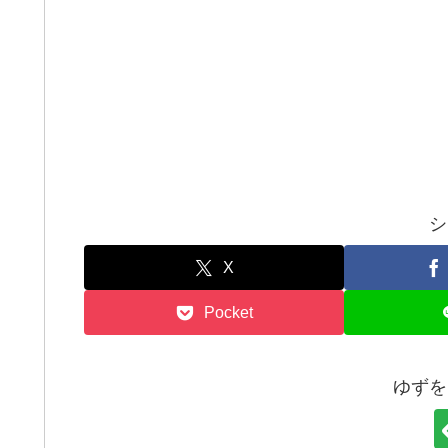
シ
X
Pocket
ゆずを