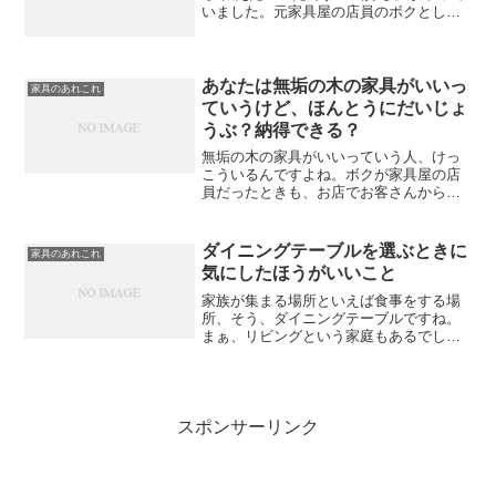
いました。元家具屋の店員のボクとして
は、「お？」と反応してしまいました。
100年前のたんすがよみがえる...そこで暮
らす人を見続けてきた家具がよみがえる
ことで、復...
あなたは無垢の木の家具がいいっ
家具のあれこれ
ていうけど、ほんとうにだいじょ
うぶ？納得できる？
無垢の木の家具がいいっていう人、けっ
こういるんですよね。ボクが家具屋の店
員だったときも、お店でお客さんから
「これって無垢？」「無垢の家具がいい
んだよ」「やっぱり家具は無垢じゃなき
ゃな」とかってよく言われました。で
ダイニングテーブルを選ぶときに
家具のあれこれ
も、ほんとにわかってます？無...
気にしたほうがいいこと
家族が集まる場所といえば食事をする場
所、そう、ダイニングテーブルですね。
まぁ、リビングという家庭もあるでしょ
うし、いやいや、ウチはそもそもみんな
忙しくて集まらないよ、なんていう家庭
もあるでしょう。でも、家族みんなで楽
しくおいしく食事を、って...
スポンサーリンク