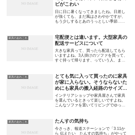
ビがこわい
日に日に暑くなってきましたね。日差し
が強くても、まだ風はさわやかですが、
もう少しするとあのうっとしい季節...梅
雨がやってきます。洗濯物は乾かない
し、ジメジメとしてボクは好きな季節じ
ゃありません。そして、この時期気にな
宅配便とは違います。大型家具の
家具のあれこれ
るのがカビ。お風呂場の...
配送サービスについて
大きな家具って、買ったら配送してもら
いますよね。3人掛けのソファを買って、
すぐ持って帰ります、っていう人、まぁ
なかにはいるかもしれませんが、ほとん
どは配送してもらうと思います。今回
は、大型家具の配送サービスについての
とても気に入って買ったのに家具
家具のあれこれ
裏話です。宅配便とは違っ...
が家に入らない。そうならないた
めにも家具の搬入経路のサイズは
ちゃんと測っておこう
インテリアショップや家具屋さんで家具
を選んでいるときって楽しいですよね。
こんなソファを置いてリビングでゆった
り映画を見ながらお酒を飲みたい、と
か、キングサイズのベッドで王様のよう
に眠りたい、とか、いろいろ想像しなが
たんすの気持ち
家具のあれこれ
ら選ぶと思います。もちろん...
今さっき、報道ステーションで「3.11か
ら 伝えたい たんすの気持ち」がやって